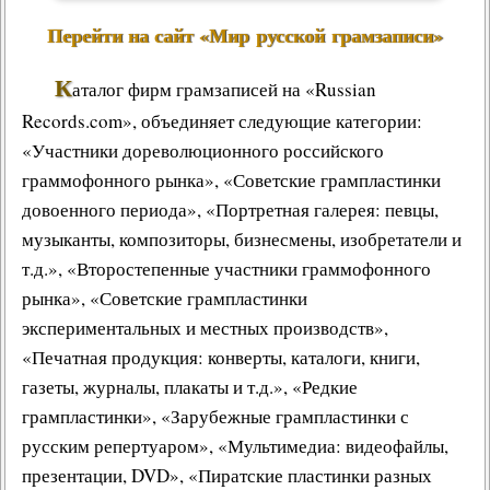
Перейти на сайт «Мир русской грамзаписи»
К
аталог фирм грамзаписей
на «Russian
Records.com», объединяет следующие категории:
«Участники дореволюционного российского
граммофонного рынка», «
Советские грампластинки
довоенного периода», «Портретная галерея:
певцы
,
музыканты
,
композиторы
,
бизнесмены
,
изобретатели
и
т.д.», «Второстепенные участники граммофонного
рынка», «Советские грампластинки
экспериментальных и местных производств»,
«
Печатная продукция
:
конверты
,
каталоги
,
книги
,
газеты
,
журналы
,
плакаты
и т.д.», «
Редкие
грампластинки
», «
Зарубежные грампластинки
с
русским репертуаром», «
Мультимедиа
: видеофайлы,
презентации, DVD», «
Пиратские пластинки
разных