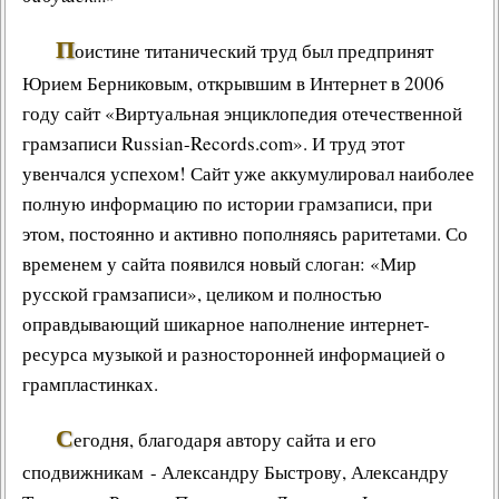
П
оистине титанический труд был предпринят
Юрием Берниковым, открывшим в Интернет в 2006
году сайт «
Виртуальная энциклопедия отечественной
грамзаписи
Russian-Records
.com». И труд этот
увенчался успехом! Сайт уже аккумулировал наиболее
полную информацию по
истории грамзаписи
, при
этом, постоянно и активно пополняясь раритетами. Со
временем у сайта появился новый слоган: «
Мир
русской грамзаписи
», целиком и полностью
оправдывающий шикарное наполнение интернет-
ресурса музыкой и разносторонней информацией о
грампластинках.
С
егодня, благодаря автору сайта и его
сподвижникам -
Александру Быстрову
,
Александру