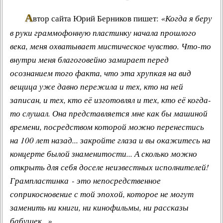
А
втор сайта
Юрий Берников
пишет:
«Когда я беру
в руки граммофонную пластинку начала прошлого
века, меня охватывает мистическое чувство. Что-то
внутри меня благоговейно замирает перед
осознанием того факта, что эта хрупкая на вид
вещица уже давно пережила и тех, кто на ней
записан, и тех, кто её изготовлял и тех, кто её когда-
то слушал. Она представляется мне как бы машиной
времени, посредством которой можно перенестись
на 100 лет назад... закройте глаза и вы окажитесь на
концерте былой знаменитости... А сколько можно
открыть для себя доселе неизвестных исполнителей!
Грампластинка
- это непосредственное
соприкосновение с той эпохой, которое не могут
заменить ни книги, ни кинофильмы, ни рассказы
бабушек...»