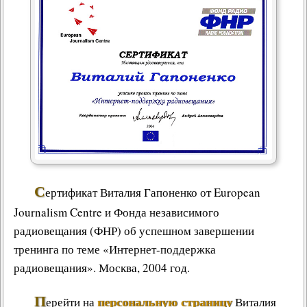
С
ертификат
Виталия Гапоненко
от
European
Journalism Centre
и
Фонда независимого
радиовещания
(
ФНР
) об успешном завершении
тренинга по теме «
Интернет-поддержка
радиовещания
». Москва, 2004 год.
П
персональную страницу
ерейти на
Виталия