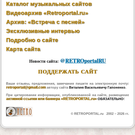
Каталог музыкальных сайтов
Видеоархив «Retroportal.ru»
Архив: «Встреча с песней»
Эксклюзивные интервью
Подробно о сайте
Карта сайта
@
RETROportalRU
Новости сайта:
ПОДДЕРЖАТЬ САЙТ
Ваши отзывы, предложения, замечания пишите на электронную почту:
retroportal@gmail.com
автору сайта
Виталию Васильевичу Гапоненко
.
При цитировании информации, опубликованной на сайте, размещение
активной ссылки или баннера «RETROPORTAL.ru»
ОБЯЗАТЕЛЬНО
!
© RETROPORTAL.ru 2002 –
2026 гг.